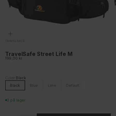
Gå til element 1
Gå til element 2
Gå til element 3
ZOOM
TRAVELSAFE
TravelSafe Street Life M
Salgspris
199,00 kr
Color:
Black
Black
Blue
Lime
Default
3 på lager