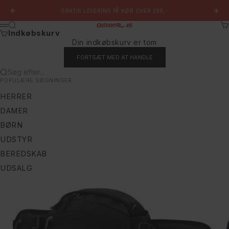
Spring til indhold
GRATIS LEVERING PÅ KØB OVER 299,-
Forrige
Næs
Søg
Ku
Outdoor 45
Menu
Indkøbskurv
Din indkøbskurv er tom
FORTSÆT MED AT HANDLE
Søg efter...
POPULÆRE SØGNINGER
HERRER
DAMER
BØRN
UDSTYR
BEREDSKAB
UDSALG