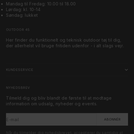
Mandag til Fredag: 10.00 til 18.00
Lørdag: kl. 10-14
Søndag: lukket
OUTDOOR 45
Her finder du funktionelt og teknisk outdoor tøj til dig,
der allerhelst vil bruge fritiden udenfor - i alt slags vejr.
KUNDESERVICE
NYHEDSBREV
Tilmeld dig og bliv blandt de første til at modtage
information om udsalg, nyheder og events.
E-mail
ABONNÉR
Når du tilmelder dig nyhedsbrevet, accepterer du samtidig at