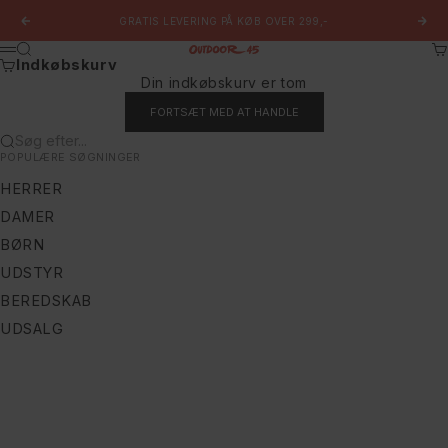
Spring til indhold
GRATIS LEVERING PÅ KØB OVER 299,-
Forrige
Næs
Søg
Ku
Outdoor 45
Menu
Indkøbskurv
Din indkøbskurv er tom
FORTSÆT MED AT HANDLE
Søg efter...
POPULÆRE SØGNINGER
HERRER
DAMER
BØRN
UDSTYR
BEREDSKAB
UDSALG