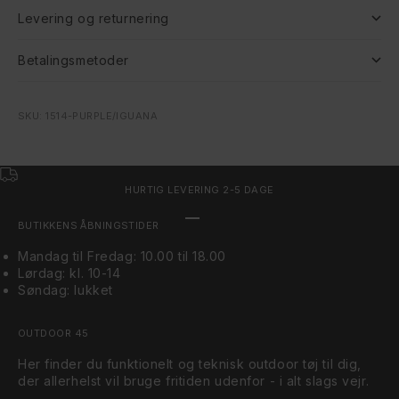
Levering og returnering
Betalingsmetoder
SKU: 1514-PURPLE/IGUANA
HURTIG LEVERING 2-5 DAGE
Gå til element 1
Gå til element 2
Gå til element 3
BUTIKKENS ÅBNINGSTIDER
Mandag til Fredag: 10.00 til 18.00
Lørdag: kl. 10-14
Søndag: lukket
OUTDOOR 45
Her finder du funktionelt og teknisk outdoor tøj til dig,
der allerhelst vil bruge fritiden udenfor - i alt slags vejr.