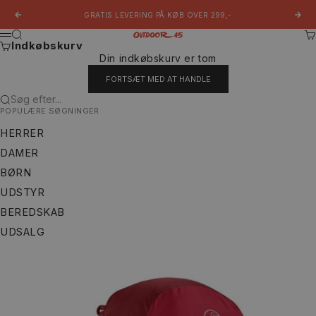
Spring til indhold
GRATIS LEVERING PÅ KØB OVER 299,-
Forrige
Næs
Søg
Ku
Outdoor 45
Menu
Indkøbskurv
Din indkøbskurv er tom
FORTSÆT MED AT HANDLE
Søg efter...
POPULÆRE SØGNINGER
HERRER
DAMER
BØRN
UDSTYR
BEREDSKAB
UDSALG