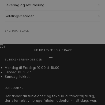
Levering og returnering
Betalingsmetoder
SKU: 1697-BLACK
HURTIG LEVERING 2-5 DAGE
Gå til element 1
Gå til element 2
Gå til element 3
BUTIKKENS ÅBNINGSTIDER
Mandag til Fredag: 10.00 til 18.00
Lørdag: kl. 10-14
Søndag: lukket
OUTDOOR 45
Her finder du funktionelt og teknisk outdoor tøj til dig,
der allerhelst vil bruge fritiden udenfor - i alt slags vejr.