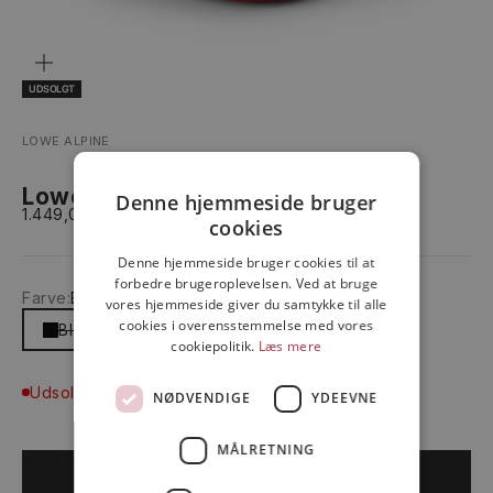
ZOOM
UDSOLGT
LOWE ALPINE
Lowe Alpine Cholatse 65:75L
Denne hjemmeside bruger
Salgspris
1.449,00 kr
cookies
Denne hjemmeside bruger cookies til at
forbedre brugeroplevelsen. Ved at bruge
Farve:
Black
vores hjemmeside giver du samtykke til alle
cookies i overensstemmelse med vores
Black
cookiepolitik.
Læs mere
Udsolgt
NØDVENDIGE
YDEEVNE
MÅLRETNING
UDSOLGT