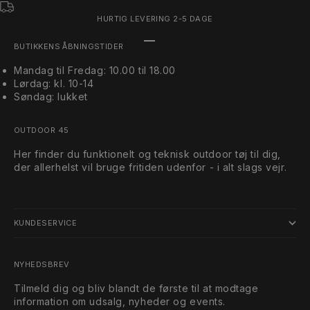
HURTIG LEVERING 2-5 DAGE
Gå til element 1
Gå til element 2
Gå til element 3
BUTIKKENS ÅBNINGSTIDER
Mandag til Fredag: 10.00 til 18.00
Lørdag: kl. 10-14
Søndag: lukket
OUTDOOR 45
Her finder du funktionelt og teknisk outdoor tøj til dig,
der allerhelst vil bruge fritiden udenfor - i alt slags vejr.
KUNDESERVICE
NYHEDSBREV
Tilmeld dig og bliv blandt de første til at modtage
information om udsalg, nyheder og events.