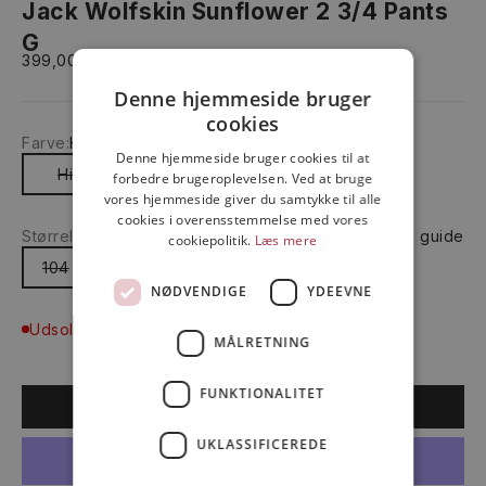
Jack Wolfskin Sunflower 2 3/4 Pants
G
Salgspris
399,00 kr
Denne hjemmeside bruger
cookies
Farve:
Hibiscus red
Denne hjemmeside bruger cookies til at
Hibiscus red
forbedre brugeroplevelsen. Ved at bruge
vores hjemmeside giver du samtykke til alle
cookies i overensstemmelse med vores
Størrelse:
104
Size guide
STØRRELSESOVERSIGT
cookiepolitik.
Læs mere
104
NØDVENDIGE
YDEEVNE
Udsolgt
MÅLRETNING
FUNKTIONALITET
UDSOLGT
UKLASSIFICEREDE