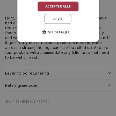
Flere betalingsmuligheder
ACCEPTER ALLE
Light, soft and supple: The SUNFLOWER 2 PANTS have
AFVIS
had a full makeover this summer. These ¾ length
trousers are made from light, supple SUPPLEX nylon
VIS DETALJER
fabric, which is ideal for summer wear. It dries quickly
and with a UPF of 40+ it also protects against sunburn. If
it gets really hot or the little explorers need to wade
across a stream, the legs can also be rolled up. And the
four pockets will accommodate any little items that need
to be within reach.
Levering og returnering
Betalingsmetoder
SKU: 1155-HIBISCUS RED-104