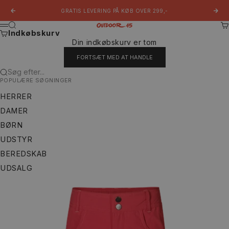
Spring til indhold
GRATIS LEVERING PÅ KØB OVER 299,-
Forrige
Næs
Søg
Ku
Outdoor 45
Menu
Indkøbskurv
Din indkøbskurv er tom
FORTSÆT MED AT HANDLE
Søg efter...
POPULÆRE SØGNINGER
HERRER
DAMER
BØRN
UDSTYR
BEREDSKAB
UDSALG