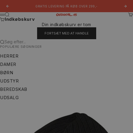
Spring til indhold
GRATIS LEVERING PÅ KØB OVER 299,-
Forrige
Næs
Søg
Ku
Outdoor 45
Menu
Indkøbskurv
Din indkøbskurv er tom
FORTSÆT MED AT HANDLE
Søg efter...
POPULÆRE SØGNINGER
HERRER
DAMER
BØRN
UDSTYR
BEREDSKAB
UDSALG