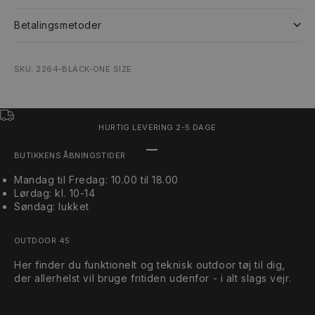
Betalingsmetoder
SKU: 2264-BLACK-ONE SIZE
HURTIG LEVERING 2-5 DAGE
Gå til element 1
Gå til element 2
Gå til element 3
BUTIKKENS ÅBNINGSTIDER
Mandag til Fredag: 10.00 til 18.00
Lørdag: kl. 10-14
Søndag: lukket
OUTDOOR 45
Her finder du funktionelt og teknisk outdoor tøj til dig,
der allerhelst vil bruge fritiden udenfor - i alt slags vejr.