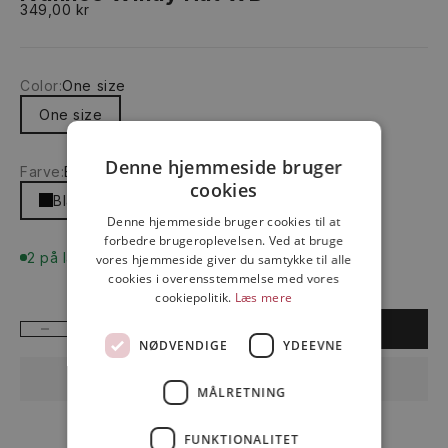
Salgspris
349,00 kr
Color:
One size
One size
Denne hjemmeside bruger
Farve:
Black
cookies
Black
Denne hjemmeside bruger cookies til at
forbedre brugeroplevelsen. Ved at bruge
2 på lager
vores hjemmeside giver du samtykke til alle
cookies i overensstemmelse med vores
cookiepolitik.
Læs mere
Sænk antal
Øg antal
FØJ TIL INDKØBSKURV
NØDVENDIGE
YDEEVNE
MÅLRETNING
FUNKTIONALITET