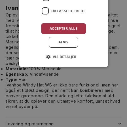
Ivanhoe Windy Hat WB
UKLASSIFICEREDE
Oplev den perfekte kombination af stil og funktionalitet
med Ivanhoe Windy Hat WB, en utrolig komfortabel hue
fremstillet af 100% merinould. Denne uld hue er designet
ACCEPTER ALLE
til at holde dig varm, selv på de mest blæsende dage,
takket være dens vindafvisende egenskaber.
Merinould er kendt for sine naturlige varmende
AFVIS
egenskaber, hvilket gør hatten til et ideelt valg for dem,
der søger lidt ekstra beskyttelse mod kulden. Hatten er
VIS DETALJER
især populær i de koldere måneder, hvor pålidelig
beskyttelse mod elementerne er essentiel.
Materiale:
100% Merinould
Egenskab:
Vindafvisende
Type:
Hue
Ivanhoe Windy Hat WB er ikke bare funktionel, men har
også et tidløst design, der nemt kan kombineres med
enhver garderobe. Den bløde og lette følelsen af uld
sikrer, at du oplever den ultimative komfort, uanset hvad
vejret byder på.
Levering og returnering