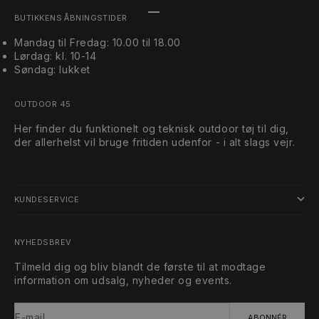
Gå til element 1
Gå til element 2
Gå til element 3
BUTIKKENS ÅBNINGSTIDER
Mandag til Fredag: 10.00 til 18.00
Lørdag: kl. 10-14
Søndag: lukket
OUTDOOR 45
Her finder du funktionelt og teknisk outdoor tøj til dig,
der allerhelst vil bruge fritiden udenfor - i alt slags vejr.
KUNDESERVICE
NYHEDSBREV
Tilmeld dig og bliv blandt de første til at modtage
information om udsalg, nyheder og events.
E-mail
ABONNÉR