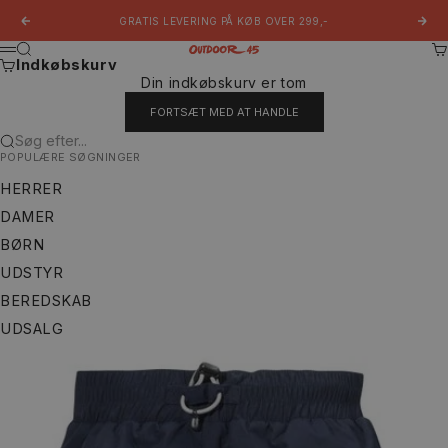
Spring til indhold
GRATIS LEVERING PÅ KØB OVER 299,-
Forrige
Næs
Søg
Ku
Outdoor 45
Menu
Indkøbskurv
Din indkøbskurv er tom
FORTSÆT MED AT HANDLE
Søg efter...
POPULÆRE SØGNINGER
HERRER
DAMER
BØRN
UDSTYR
BEREDSKAB
UDSALG