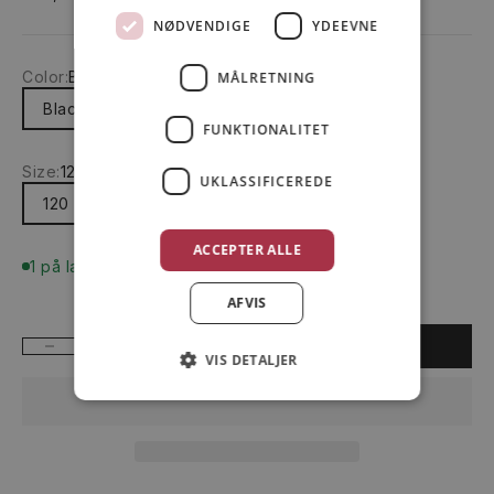
NØDVENDIGE
YDEEVNE
Color:
Black
MÅLRETNING
Black
Default
FUNKTIONALITET
Size:
120
UKLASSIFICEREDE
120
80
90
ACCEPTER ALLE
1 på lager
AFVIS
Sænk antal
Øg antal
FØJ TIL INDKØBSKURV
VIS DETALJER