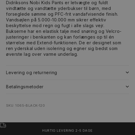
Didriksons Nobi Kids Pants er letvægte og fuldt
vindtætte og vandtætte yderbukser til børn, med
forseglede sømme og PFC-frit vandafvisende finish.
Vandsøjlen på 5.000-10.000 mm sikrer effektiv
beskyttelse mod regn og fugt i alle slags vejr.
Bukserne har en elastisk talje med snøring og Velcro-
justeringer i benkanten og kan forlænges op til én
størrelse med Extend-funktionen. De er designet som
ren yderskal uden isolering og egner sig bedst som
øverste lag over varme underlag.
Levering og returnering
Betalingsmetoder
SKU: 1065-BLACK-120
HURTIG LEVERING 2-5 DAGE