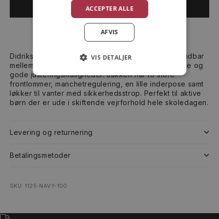
UDSOLGT
ACCEPTER ALLE
AFVIS
Didriksons Malawarra er en vandtæt, vindtæt og åndbar
VIS DETALJER
mellemsæsonsjakke til børn med en aftageligt hætte og
gode justeringsmuligheder. Jakken har to store
frontlommer, manchetregulering, en lille inderpose samt
løkker til vanter med sikkerhedsstrop. Perfekt til aktive
børn der er ude i skiftende vejrforhold hele skoledagen.
Levering og returnering
Betalingsmetoder
SKU: 1125-NAVY-100