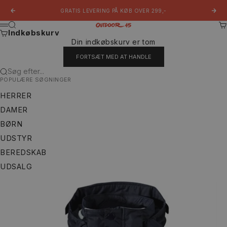
Spring til indhold
GRATIS LEVERING PÅ KØB OVER 299,-
Forrige
Næs
Søg
Ku
Outdoor 45
Menu
Indkøbskurv
Din indkøbskurv er tom
FORTSÆT MED AT HANDLE
Søg efter...
POPULÆRE SØGNINGER
HERRER
DAMER
BØRN
UDSTYR
BEREDSKAB
UDSALG