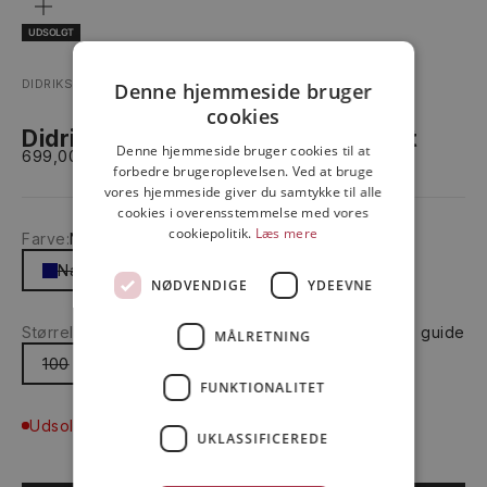
ZOOM
UDSOLGT
DIDRIKSONS
Denne hjemmeside bruger
cookies
Didriksons Malawarra Kids Jacket
Denne hjemmeside bruger cookies til at
Salgspris
699,00 kr
forbedre brugeroplevelsen. Ved at bruge
vores hjemmeside giver du samtykke til alle
cookies i overensstemmelse med vores
cookiepolitik.
Læs mere
Farve:
Navy
Navy
NØDVENDIGE
YDEEVNE
Størrelse:
100
Size guide
STØRRELSESOVERSIGT
MÅLRETNING
100
FUNKTIONALITET
Udsolgt
UKLASSIFICEREDE