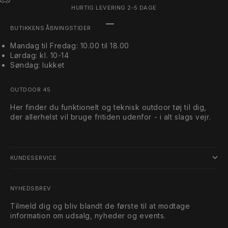
HURTIG LEVERING 2-5 DAGE
Gå til element 1
Gå til element 2
Gå til element 3
BUTIKKENS ÅBNINGSTIDER
Mandag til Fredag: 10.00 til 18.00
Lørdag: kl. 10-14
Søndag: lukket
OUTDOOR 45
Her finder du funktionelt og teknisk outdoor tøj til dig,
der allerhelst vil bruge fritiden udenfor - i alt slags vejr.
KUNDESERVICE
NYHEDSBREV
Tilmeld dig og bliv blandt de første til at modtage
information om udsalg, nyheder og events.