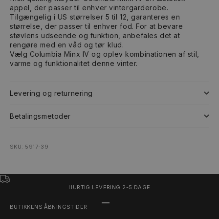
appel, der passer til enhver vintergarderobe.
Tilgængelig i US størrelser 5 til 12, garanteres en
størrelse, der passer til enhver fod. For at bevare
støvlens udseende og funktion, anbefales det at
rengøre med en våd og tør klud.
Vælg Columbia Minx IV og oplev kombinationen af stil,
varme og funktionalitet denne vinter.
Levering og returnering
Betalingsmetoder
SKU: 5917-39
HURTIG LEVERING 2-5 DAGE
Gå til element 1
Gå til element 2
Gå til element 3
BUTIKKENS ÅBNINGSTIDER