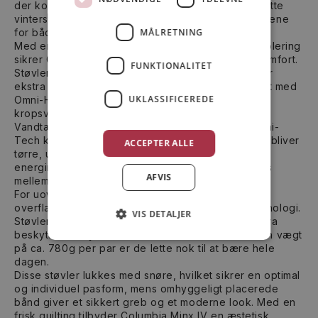
der kombinerer både stil og funktionalitet. Disse lette
vinterstøvler er designet til at imødekomme behovene
MÅLRETNING
for både vintersport og hverdagsbrug i det fri.
Med en quiltet tekstiloverdel og 200g syntetisk isolering
sikrer Columbia Minx IV fremragende varme og komfort.
FUNKTIONALITET
Støvlens topping er en elegant faux fur, der tilføjer
ekstra varme og stil. Indvendigt er støvlen udstyret med
UKLASSIFICEREDE
Omni-Heat reflektiv foring, der effektivt holder på
kropsvarmen.
Vandtæthed og åndbarhed er garanteret med Omni-
Tech konstruktionen, der sikrer, at dine fødder forbliver
ACCEPTER ALLE
tørre, uanset vejret. For optimal komfort og
energireturnering har støvlen en TechLite letvægts
AFVIS
mellemsål.
For uovertruffen trækkraft på både våde og tørre
overflader er ydersålen lavet med Adapt Trax teknologi.
VIS DETALJER
Støvlens højde går over anklen, hvilket giver ekstra
beskyttelse i dybere sne eller vådt terræn. Med en vægt
på ca. 780g per par er de lette nok til at bære hele
dagen.
Disse støvler lukkes med snøre, hvilket sikrer en optimal
og individuel pasform, mens omhyggeligt placerede
bånd giver et sikkert greb og et moderne look. Med en
frisk quilting tilbyder Columbia Minx IV en æstetisk