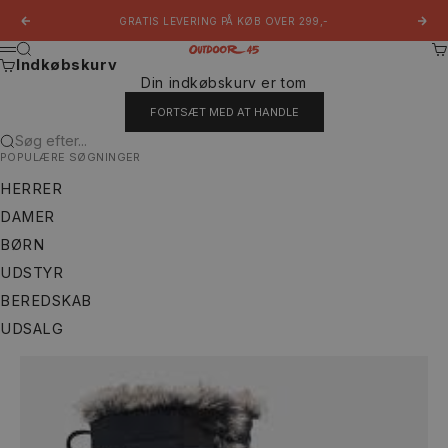
Spring til indhold
GRATIS LEVERING PÅ KØB OVER 299,-
Forrige
Næs
Søg
Ku
Outdoor 45
Menu
Indkøbskurv
Din indkøbskurv er tom
FORTSÆT MED AT HANDLE
Søg efter...
POPULÆRE SØGNINGER
HERRER
DAMER
BØRN
UDSTYR
BEREDSKAB
UDSALG