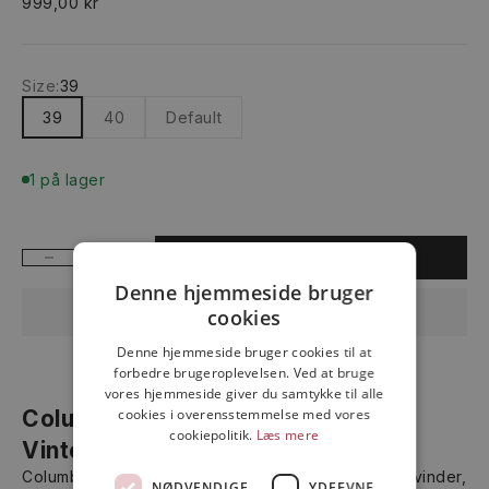
Salgspris
999,00 kr
Size:
39
39
40
Default
1 på lager
Sænk antal
Øg antal
FØJ TIL INDKØBSKURV
Denne hjemmeside bruger
cookies
Denne hjemmeside bruger cookies til at
forbedre brugeroplevelsen. Ved at bruge
vores hjemmeside giver du samtykke til alle
cookies i overensstemmelse med vores
Columbia Minx IV: Ideelle
cookiepolitik.
Læs mere
Vinterstøvler til Kvinder
Columbia Minx IV er den perfekte vinterstøvle til kvinder,
NØDVENDIGE
YDEEVNE