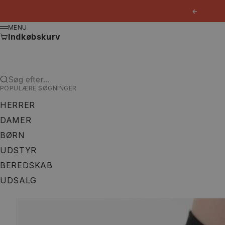
Spring til indhold
Forrige
MENU
Menu
Indkøbskurv
Søg efter...
POPULÆRE SØGNINGER
HERRER
DAMER
BØRN
UDSTYR
BEREDSKAB
UDSALG