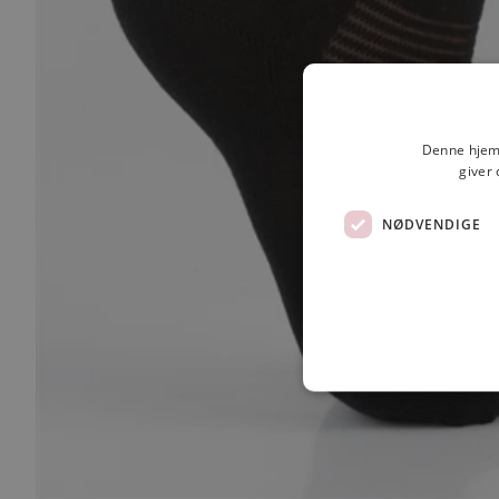
Denne hjemm
giver 
NØDVENDIGE