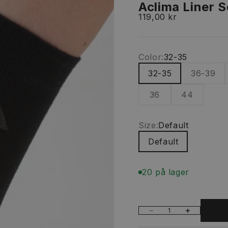
Aclima Liner 
Salgspris
119,00 kr
Color:
32-35
32-35
36-39
36
44
Size:
Default
Default
20 på lager
Sænk antal
Øg antal