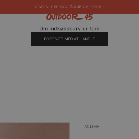
GRATIS LEVERING PÅ KØB OVER 299,-
Outdoor 45
Din indkøbskurv er tom
FORTSÆT MED AT HANDLE
ACLIMA