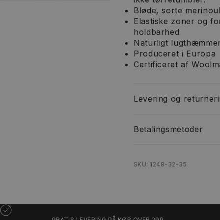
Bløde, sorte merinoul
Elastiske zoner og f
holdbarhed
Naturligt lugthæmme
Produceret i Europa
Certificeret af Wool
Levering og returner
Betalingsmetoder
SKU: 1248-32-35
GRATIS LEVERING PÅ KØB OVER 299,-