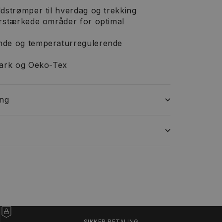
dstrømper til hverdag og trekking
orstærkede områder for optimal
nde og temperaturregulerende
mark og Oeko-Tex
ing
SIKKER BETALING