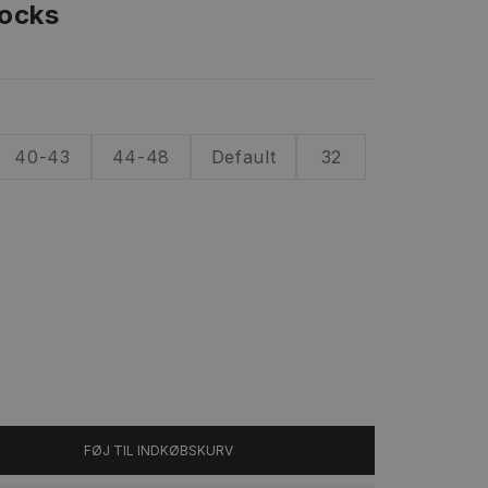
Socks
40-43
44-48
Default
32
FØJ TIL INDKØBSKURV