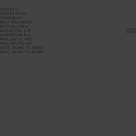
SORTÉR
SORTER EFTER
FREMHÆVET
MEST RELEVANTE
BESTSELLERE
Show
Sh
ALFABETISK, A-Å
ALFABETISK, Å-A
PRIS, LAV TIL HØJ
PRIS, HØJ TIL LAV
DATO, ÆLDRE TIL NYERE
DATO, NYERE TIL ÆLDRE
Vælg muligheder
UDSOLGT
START
MADSHUS
START SPIRIT
MADSHUS ACTIVE PRO POLE