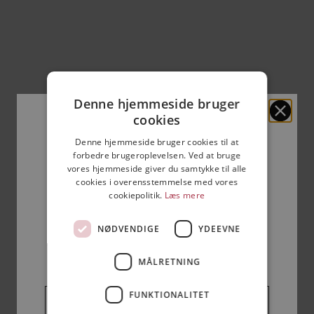
SALGSPRIS
899,00 KR
SALGSPRIS
799,00 KR
Vælg muligheder
UDSOLGT
Denne hjemmeside bruger
Få en hemmelig
cookies
Denne hjemmeside bruger cookies til at
rabatkode til din
forbedre brugeroplevelsen. Ved at bruge
vores hjemmeside giver du samtykke til alle
cookies i overensstemmelse med vores
ordre 🎁
cookiepolitik.
Læs mere
NØDVENDIGE
YDEEVNE
Se rabatkoden med det samme når du
er tilmeldt nyhedsklubben.
MÅLRETNING
Fornavn
FUNKTIONALITET