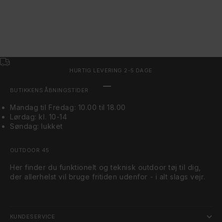
HURTIG LEVERING 2-5 DAGE
Gå til element 1
Gå til element 2
Gå til element 3
BUTIKKENS ÅBNINGSTIDER
Mandag til Fredag: 10.00 til 18.00
Lørdag: kl. 10-14
Søndag: lukket
OUTDOOR 45
Her finder du funktionelt og teknisk outdoor tøj til dig,
der allerhelst vil bruge fritiden udenfor - i alt slags vejr.
KUNDESERVICE