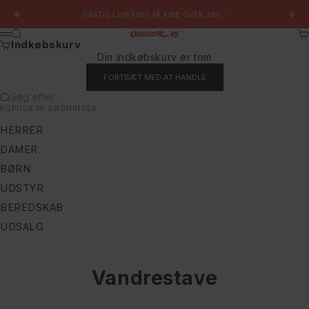
Spring til indhold
GRATIS LEVERING PÅ KØB OVER 299,-
Forrige
Næs
Søg
Ku
Outdoor 45
Menu
Indkøbskurv
Din indkøbskurv er tom
FORTSÆT MED AT HANDLE
Søg efter...
POPULÆRE SØGNINGER
HERRER
DAMER
BØRN
UDSTYR
BEREDSKAB
UDSALG
Vandrestave