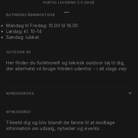
HURTIG LEVERING 2-5 DAGE
Gå til element 1
Gå til element 2
Gå til element 3
BUTIKKENS ÅBNINGSTIDER
Mandag til Fredag: 10.00 til 18.00
Lørdag: kl. 10-14
Søndag: lukket
OUTDOOR 45
Her finder du funktionelt og teknisk outdoor tøj til dig,
der allerhelst vil bruge fritiden udenfor - i alt slags vejr.
KUNDESERVICE
NYHEDSBREV
Tilmeld dig og bliv blandt de første til at modtage
information om udsalg, nyheder og events.