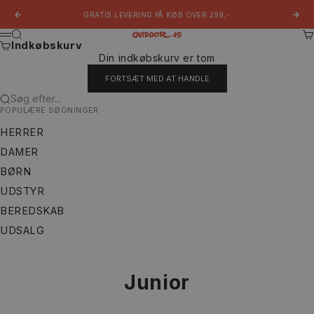
Spring til indhold
GRATIS LEVERING PÅ KØB OVER 299,-
Forrige
Næs
Søg
Ku
Outdoor 45
Menu
Indkøbskurv
Din indkøbskurv er tom
FORTSÆT MED AT HANDLE
Søg efter...
POPULÆRE SØGNINGER
HERRER
DAMER
BØRN
UDSTYR
BEREDSKAB
UDSALG
Junior