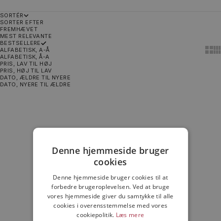
SORTÉR
SORTER EFTER
FREMHÆVET
MEST RELEVANTE
BESTSELLERE
Show
Sh
ALFABETISK, A-Å
ALFABETISK, Å-A
PRIS, LAV TIL HØJ
PRIS, HØJ TIL LAV
DATO, ÆLDRE TIL NYERE
DATO, NYERE TIL ÆLDRE
Vælg muligheder
UDSOLGT
Denne hjemmeside bruger
cookies
Denne hjemmeside bruger cookies til at
forbedre brugeroplevelsen. Ved at bruge
vores hjemmeside giver du samtykke til alle
cookies i overensstemmelse med vores
COLUMBIA
COLUMBIA
COLUMBIA SPINNER
COLUMBIA PIVOT
cookiepolitik.
Læs mere
SALGSPRIS
399,00 KR
SALGSPRIS